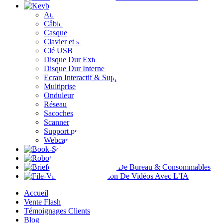
Accessoires
Autres accessoires
Câble/cordon
Casque
Clavier et souris
Clé USB
Disque Dur Externe
Disque Dur Interne
Ecran Interactif & Support
Multiprise
Onduleur
Réseau
Sacoches
Scanner
Support pour Moniteur PC
Webcam
Bookstore
IA & Formations
Fournitures De Bureau & Consommables
Traduction De Vidéos Avec L’IA
Accueil
Vente Flash
Témoignages Clients
Blog