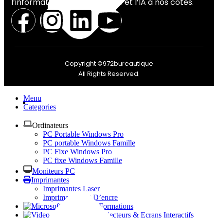
l’informatique, la bureautique et l’IA à nos côtés.
Copyright ©972bureautique
All Rights Reserved.
Menu
Categories
Mentions légales
Ordinateurs
PC Portable Windows Pro
PC portable Windows Famille
PC Fixe Windows Pro
PC fixe Windows Famille
Moniteurs PC
Imprimantes
Imprimantes Laser
Imprimantes Jet D’encre
Logiciels & Formations
Vidéoprojecteurs & Ecrans Interactifs