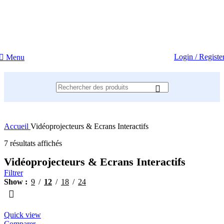
Login / Registe
Menu
Accueil
Vidéoprojecteurs & Ecrans Interactifs
Trié
7 résultats affichés
par
Vidéoprojecteurs & Ecrans Interactifs
prix
croissant
Filtrer
Show
9
12
18
24
Quick view
Comparer