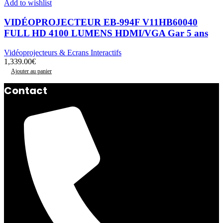
Add to wishlist
VIDÉOPROJECTEUR EB-994F V11HB60040
FULL HD 4100 LUMENS HDMI/VGA Gar 5 ans
Vidéoprojecteurs & Ecrans Interactifs
1,339.00
€
Ajouter au panier
Contact