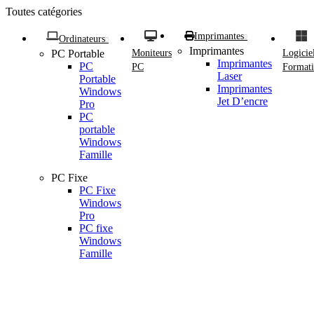
Toutes catégories
Imprimantes
Ordinateurs
Imprimantes
PC Portable
Moniteurs
Logicie
Imprimantes
PC
PC
Formati
Laser
Portable
Imprimantes
Windows
Jet D’encre
Pro
PC
portable
Windows
Famille
PC Fixe
PC Fixe
Windows
Pro
PC fixe
Windows
Famille